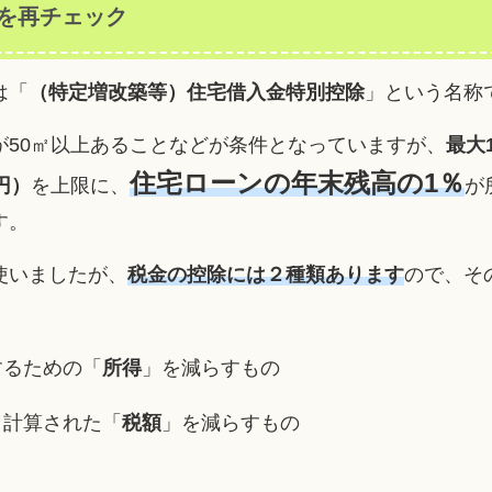
を再チェック
は「
（特定増改築等）住宅借入金特別控除
」という名称
が50㎡以上あることなどが条件となっていますが、
最大
住宅ローンの年末残高の1％
円）
を上限に、
が
す。
使いましたが、
税金の控除には２種類あります
ので、そ
するための「
所得
」を減らすもの
き計算された「
税額
」を減らすもの