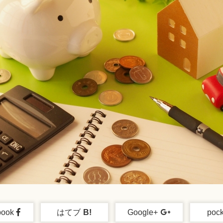
book
はてブ
B!
Google+
pock