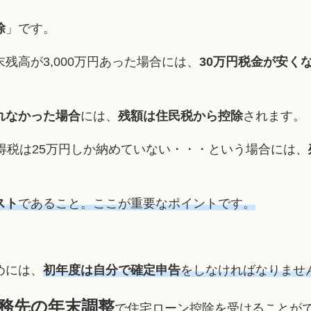
除
」です。
残高が3,000万円あった場合には、
30万円税金が安く
れなかった場合
には、
残額は住民税から控除
されます。
得税は25万円しか納めていない・・・という場合には、
スト
であること。ここが重要なポイントです。
めには、
初年度は自分で確定申告
をしなければなりませ
務先の年末調整
で住宅ローン控除を受けることが