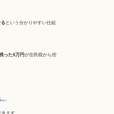
なる
という分かりやすい仕組
残った5万円
が住民税から控
ん。
できます。