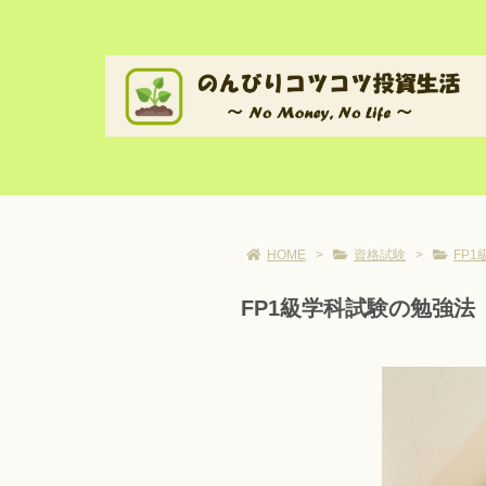
HOME
>
資格試験
>
FP
FP1級学科試験の勉強