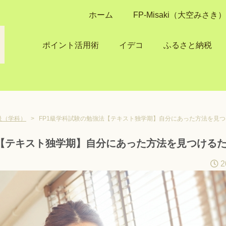
ホーム
FP-Misaki（大空みさ
ポイント活用術
イデコ
ふるさと納税
1級（学科）
>
FP1級学科試験の勉強法【テキスト独学期】自分にあった方法を見
法【テキスト独学期】自分にあった方法を見つける
2