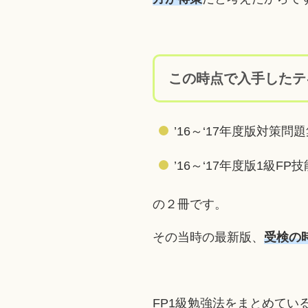
この時点で入手したテ
’16～‘17年度版対策
’16～‘17年度版1級
の２冊です。
その当時の最新版、
受検の
FP1級勉強法をまとめてい