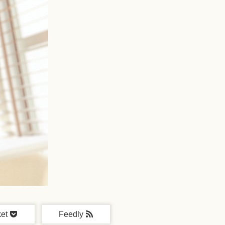
et
Feedly