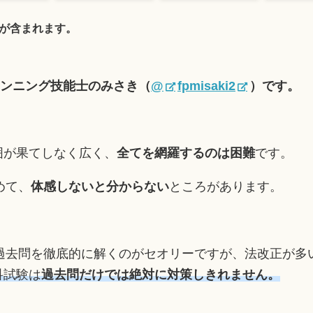
が含まれます。
ランニング技能士のみさき（
@
fpmisaki2
）です。
囲が果てしなく広く、
全てを網羅するのは困難
です。
めて、
体感しないと分からない
ところがあります。
過去問を徹底的に解くのがセオリーですが、法改正が多
科試験は
過去問だけでは絶対に対策しきれません。