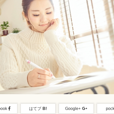
book
はてブ
B!
Google+
pock