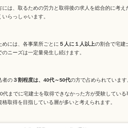
方には、取るための労力と取得後の求人を総合的に考え
くいらっしゃいます。
ためには、各事業所ごとに
５人に１人以上
の割合で宅建
でのニーズは一定量発生し続けます。
込者の
３割程度は、40代～50代
の方で占められています
30代までに宅建士を取得できなかった方が受験している
資格取得を目指している層が多いと考えられます。