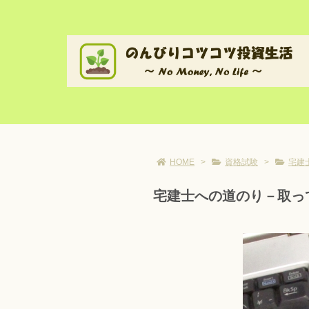
HOME
>
資格試験
>
宅建
宅建士への道のり－取っ