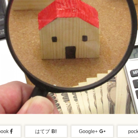
book
はてブ
B!
Google+
pock