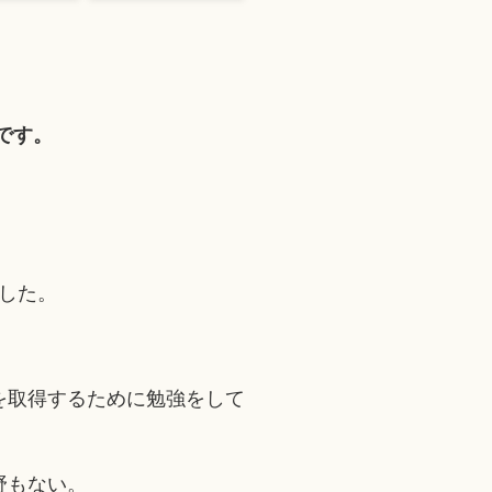
です。
ました。
を取得するために勉強をして
野もない。