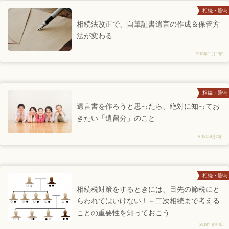
相続・贈与
相続法改正で、自筆証書遺言の作成＆保管方
法が変わる
2018年11月19日
相続・贈与
遺言書を作ろうと思ったら、絶対に知ってお
きたい「遺留分」のこと
2018年9月24日
相続・贈与
相続税対策をするときには、目先の節税にと
らわれてはいけない！－二次相続まで考える
ことの重要性を知っておこう
2018年8月4日