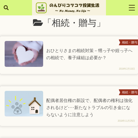
「相続・贈与」
相続・贈与
おひとりさまの相続対策－甥っ子や姪っ子へ
の相続で、養子縁組は必要か？
2019年2月10日
相続・贈与
配偶者居住権の新設で、配偶者の権利は強化
されるけど･･･新たなトラブルの引き金にな
らないように注意しよう
2018年11月25日