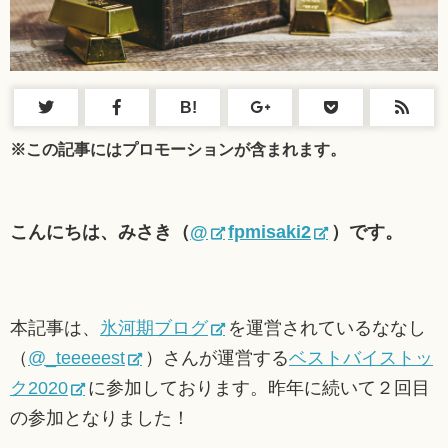
B!
※この記事にはプロモーションが含まれます。
こんにちは、みさき（
@
fpmisaki2
）です。
本記事は、
氷河期ブログ
を運営されているななし
（
@_teeeeest
）さんが運営する
ベストバイストッ
ク2020
に参加しております。昨年に続いて２回目
の参加となりました！