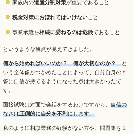
家族内の
遺産分割対策
が重要であること
税金対策におぼれてはいけない
こと
事業承継を
相続に委ねるのは危険
であること
というような観点が見えてきました。
何から始めればいいのか？
、
何が大切なのか？
と
いう全体像がつかめたことによって、自分自身の回
答に自信が持てるようになった点は大きかったで
す。
面接試験は対面で会話をするわけですから、
自信の
なさは
圧倒的に自分を不利
にします。
私のように相談業務の経験がない方や、問題集を１