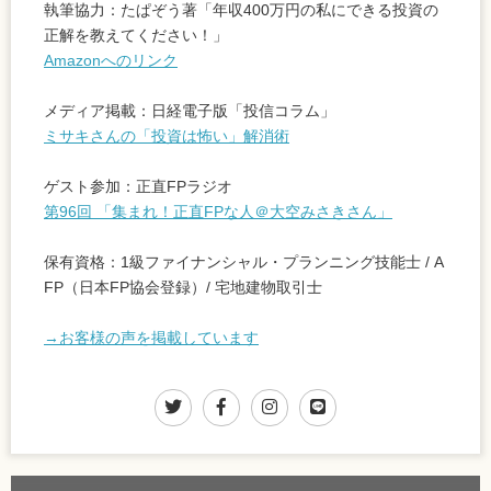
執筆協力：たぱぞう著「年収400万円の私にできる投資の
正解を教えてください！」
Amazonへのリンク
メディア掲載：日経電子版「投信コラム」
ミサキさんの「投資は怖い」解消術
ゲスト参加：正直FPラジオ
第96回 「集まれ！正直FPな人＠大空みさきさん」
保有資格：1級ファイナンシャル・プランニング技能士 / A
FP（日本FP協会登録）/ 宅地建物取引士
→お客様の声を掲載しています