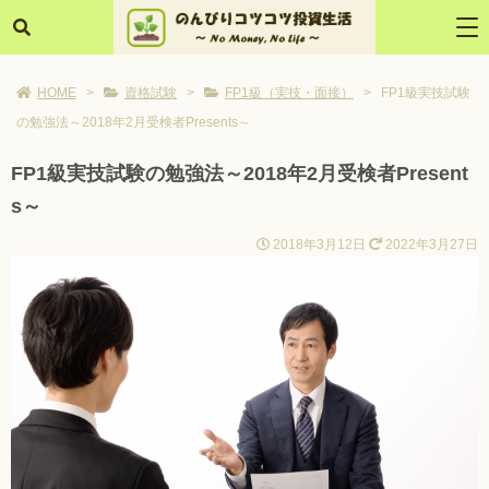
HOME
>
資格試験
>
FP1級（実技・面接）
>
FP1級実技試験
の勉強法～2018年2月受検者Presents～
FP1級実技試験の勉強法～2018年2月受検者Present
s～
2018年3月12日
2022年3月27日