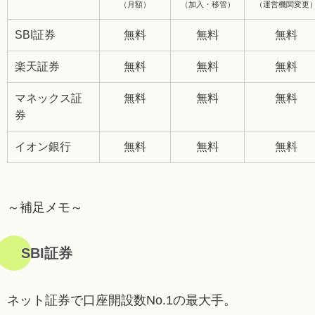
（月額）
（加入・移管）
（運営機関変更
SBI証券
無料
無料
無料
楽天証券
無料
無料
無料
マネックス証
無料
無料
無料
券
イオン銀行
無料
無料
無料
～補足メモ～
SBI証券
ネット証券で口座開設数No.1の最大手。