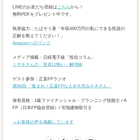
LINEのお友だち登録は
こちら
から！
無料PDFをプレゼント中です。
執筆協力：たぱぞう著「年収400万円の私にできる投資の
正解を教えてください！」
Amazonへのリンク
メディア掲載：日経電子版「投信コラム」
ミサキさんの「投資は怖い」解消術
ゲスト参加：正直FPラジオ
第96回 「集まれ！正直FPな人＠大空みさきさん」
保有資格：1級ファイナンシャル・プランニング技能士 / A
FP（日本FP協会登録）/ 宅地建物取引士
→お客様の声を掲載しています