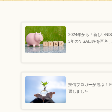
2024年から「新しいNI
3年のNISA口座を再考
投信ブロガーが選ぶ！ Fund o
票しました