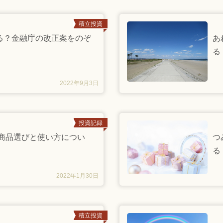
積立投資
わる？金融庁の改正案をのぞ
あ
る
2022年9月3日
投資記録
Aの商品選びと使い方につい
つ
る
2022年1月30日
積立投資