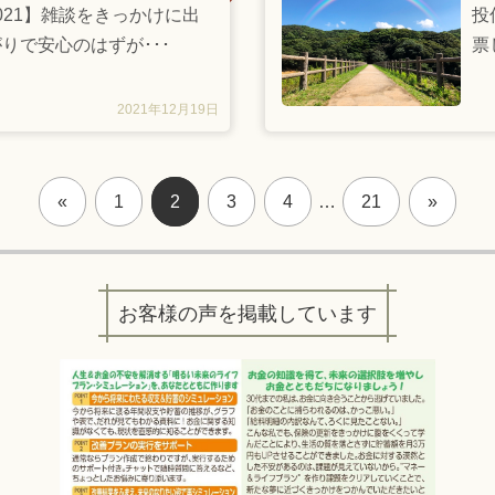
021】雑談をきっかけに出
投信
りで安心のはずが･･･
票
2021年12月19日
«
1
2
3
4
…
21
»
お客様の声を掲載しています