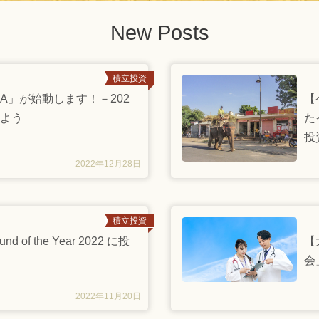
New Posts
積立投資
SA」が始動します！－202
【
しよう
た
投
2022年12月28日
積立投資
f the Year 2022 に投
【
会
2022年11月20日