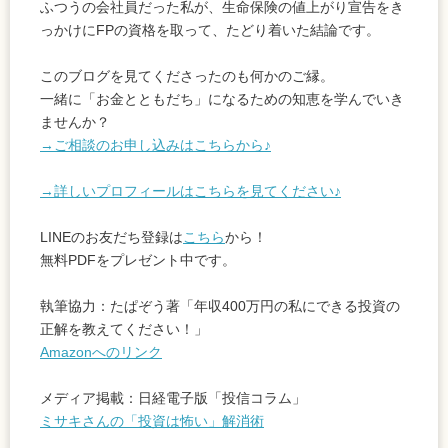
ふつうの会社員だった私が、生命保険の値上がり宣告をき
っかけにFPの資格を取って、たどり着いた結論です。
このブログを見てくださったのも何かのご縁。
一緒に「お金とともだち」になるための知恵を学んでいき
ませんか？
→ご相談のお申し込みはこちらから♪
→詳しいプロフィールはこちらを見てください♪
LINEのお友だち登録は
こちら
から！
無料PDFをプレゼント中です。
執筆協力：たぱぞう著「年収400万円の私にできる投資の
正解を教えてください！」
Amazonへのリンク
メディア掲載：日経電子版「投信コラム」
ミサキさんの「投資は怖い」解消術