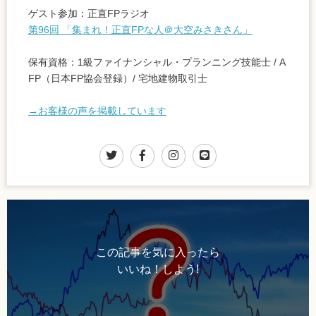
ゲスト参加：正直FPラジオ
第96回 「集まれ！正直FPな人＠大空みさきさん」
保有資格：1級ファイナンシャル・プランニング技能士 / A
FP（日本FP協会登録）/ 宅地建物取引士
→お客様の声を掲載しています
この記事を気に入ったら
いいね！しよう!