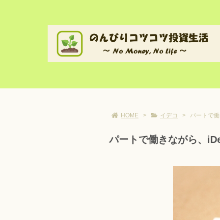
HOME
>
イデコ
>
パートで働
パートで働きながら、iD