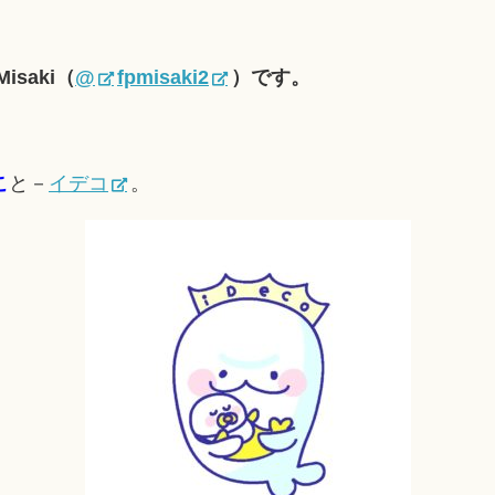
saki（
@
fpmisaki2
）です。
こ
と－
イデコ
。