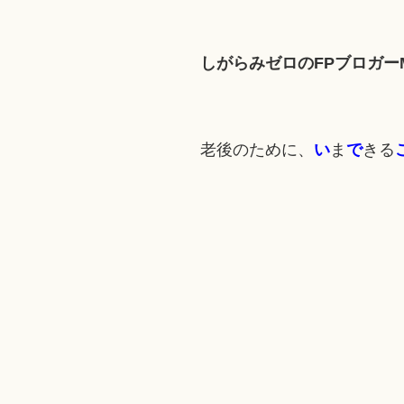
しがらみゼロのFPブロガーMi
老後のために、
い
ま
で
きる