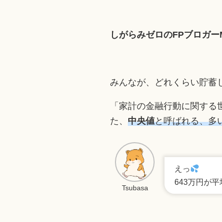
しがらみゼロのFPブロガーMi
みんなが、どれくらい貯蓄し
「家計の金融行動に関する世
た、
中央値
と呼ばれる、多
えっ
643万円が
Tsubasa