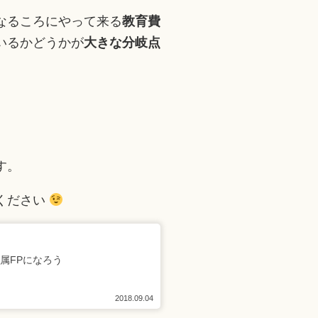
なるころにやって来る
教育費
いるかどうかが
大きな分岐点
す。
ください
属FPになろう
2018.09.04