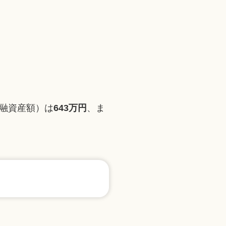
金融資産額）は
643万円
、ま