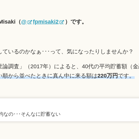
saki（
@
fpmisaki2
）です。
ているのかなぁ･･･って、気になったりしませんか？
論調査」（2017年）によると、40代の平均貯蓄額（
い順から並べたときに真ん中に来る額は
220万円
です。
平均なの･･･そんなに貯蓄ない