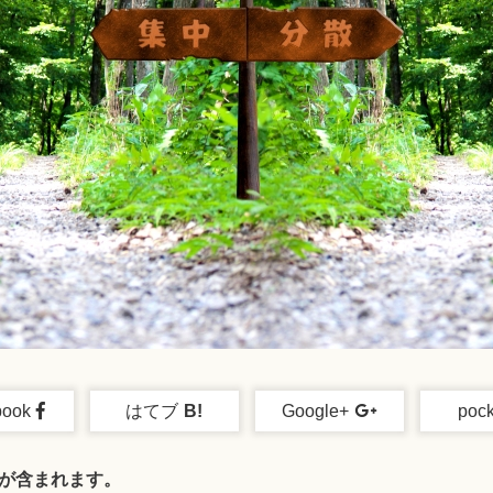
book
はてブ
B!
Google+
pock
が含まれます。