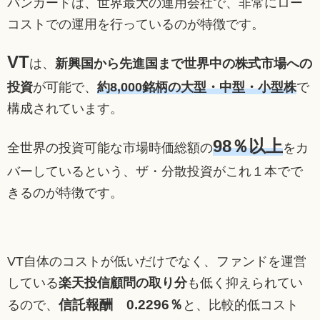
バンガードは、世界最大の運用会社で、非常にロー
コストでの運用を行っているのが特徴です。
VT
は、
新興国から先進国まで世界中の株式市場への
投資
が可能で、
約8,000銘柄の大型・中型・小型株
で
構成されています。
98％以上
全世界の投資可能な市場時価総額の
をカ
バーしているという、ザ・分散投資がこれ１本でで
きるのが特徴です。
VT自体のコストが低いだけでなく、ファンドを運営
している
楽天投信顧問の取り分
も低く抑えられてい
信託報酬 0.2296％
るので、
と、比較的低コスト